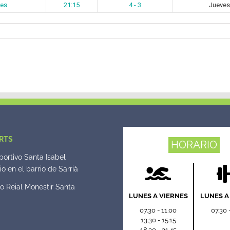
res
21:15
4 - 3
Jueves
al
opa
RTS
HORARIO
ortivo Santa Isabel
o en el barrio de Sarrià
o Reial Monestir Santa
LUNES A VIERNES
LUNES A
07.30 - 11.00
07.30 
13.30 - 15.15
18.30 - 21.45