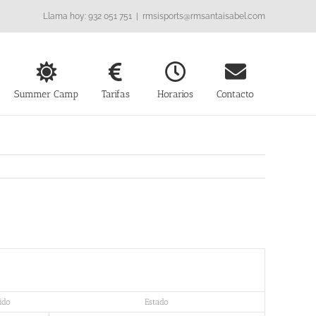
Llama hoy: 932 051 751
|
rmsisports@rmsantaisabel.com
Summer Camp
Tarifas
Horarios
Contacto
ido
Estado