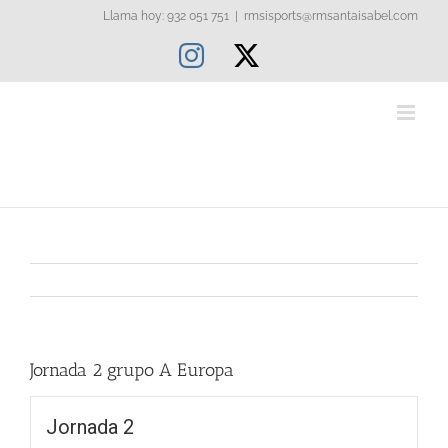
Saltar
Llama hoy: 932 051 751
|
rmsisports@rmsantaisabel.com
al
Instagram
X
contenido
Jornada 2 grupo A Europa
Jornada 2