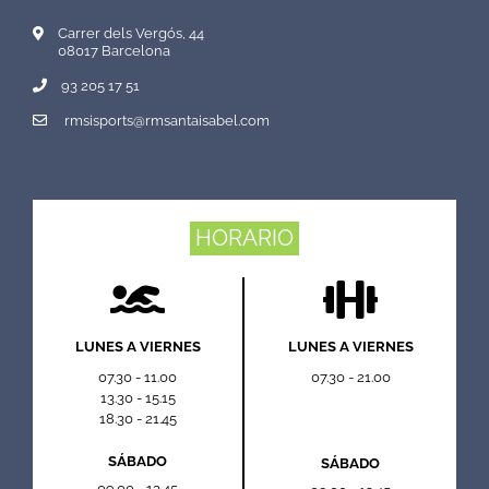
Carrer dels Vergós, 44
08017 Barcelona
93 205 17 51
rmsisports@rmsantaisabel.com
HORARIO
LUNES A VIERNES
LUNES A VIERNES
07.30 - 11.00
07.30 - 21.00
13.30 - 15.15
18.30 - 21.45
SÁBADO
SÁBADO
09.00 - 13.45