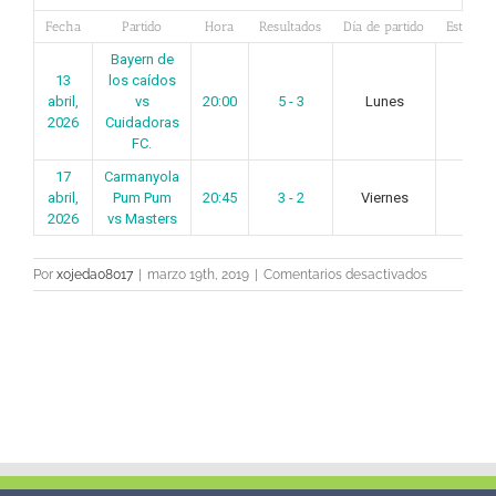
Fecha
Partido
Hora
Resultados
Día de partido
Estado
Bayern de
13
los caídos
abril,
vs
20:00
5 - 3
Lunes
-
2026
Cuidadoras
FC.
17
Carmanyola
abril,
Pum Pum
20:45
3 - 2
Viernes
-
2026
vs Masters
en
Por
xojeda08017
|
marzo 19th, 2019
|
Comentarios desactivados
Jornada
2
grupo
A
Europa