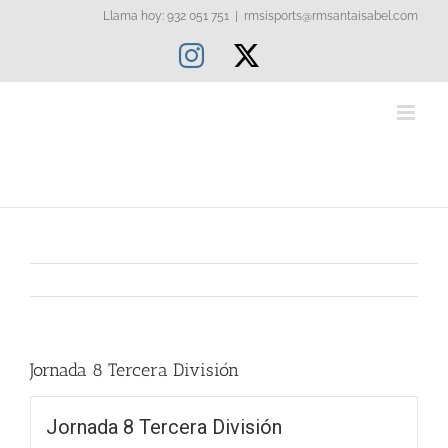
Saltar
Llama hoy: 932 051 751
|
rmsisports@rmsantaisabel.com
al
Instagram
X
contenido
Jornada 8 Tercera División
Jornada 8 Tercera División