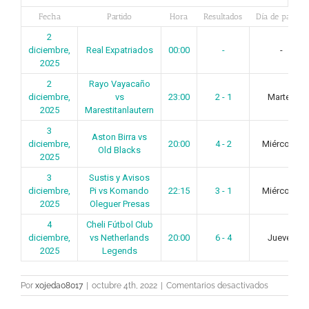
Fecha
Partido
Hora
Resultados
Día de partido
2
diciembre,
Real Expatriados
00:00
-
-
2025
2
Rayo Vayacaño
diciembre,
vs
23:00
2 - 1
Martes
2025
Marestitanlautern
3
Aston Birra vs
diciembre,
20:00
4 - 2
Miércoles
Old Blacks
2025
3
Sustis y Avisos
diciembre,
Pi vs Komando
22:15
3 - 1
Miércoles
2025
Oleguer Presas
4
Cheli Fútbol Club
diciembre,
vs Netherlands
20:00
6 - 4
Jueves
2025
Legends
en
Por
xojeda08017
|
octubre 4th, 2022
|
Comentarios desactivados
Jornada