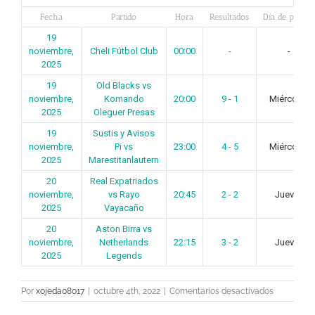
Fecha
Partido
Hora
Resultados
Día de partido
19
noviembre,
Cheli Fútbol Club
00:00
-
-
2025
19
Old Blacks vs
noviembre,
Komando
20:00
9 - 1
Miércoles
2025
Oleguer Presas
19
Sustis y Avisos
noviembre,
Pi vs
23:00
4 - 5
Miércoles
2025
Marestitanlautern
20
Real Expatriados
noviembre,
vs Rayo
20:45
2 - 2
Jueves
2025
Vayacaño
20
Aston Birra vs
noviembre,
Netherlands
22:15
3 - 2
Jueves
2025
Legends
en
Por
xojeda08017
|
octubre 4th, 2022
|
Comentarios desactivados
Jornada