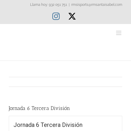
Saltar
Llama hoy: 932 051 751
|
rmsisports@rmsantaisabel.com
al
Instagram
X
contenido
Jornada 6 Tercera División
Jornada 6 Tercera División