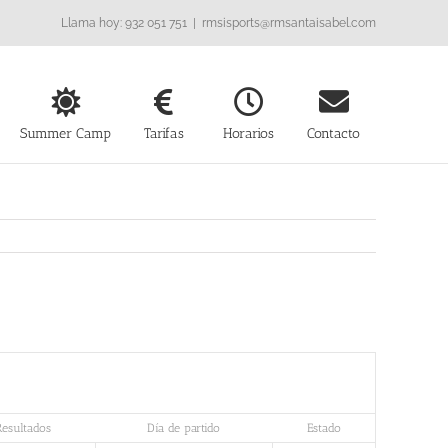
Llama hoy: 932 051 751
|
rmsisports@rmsantaisabel.com
Summer Camp
Tarifas
Horarios
Contacto
Resultados
Día de partido
Estado