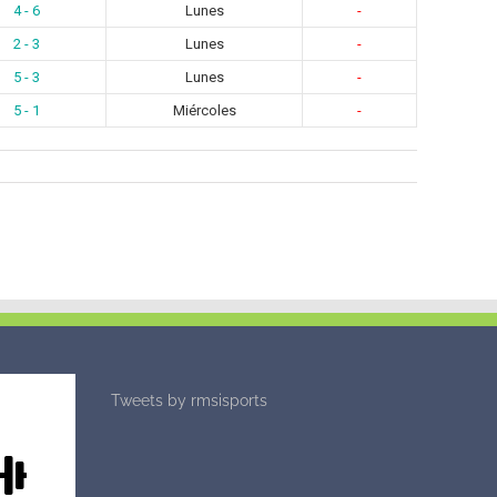
4 - 6
Lunes
-
2 - 3
Lunes
-
5 - 3
Lunes
-
5 - 1
Miércoles
-
Tweets by rmsisports