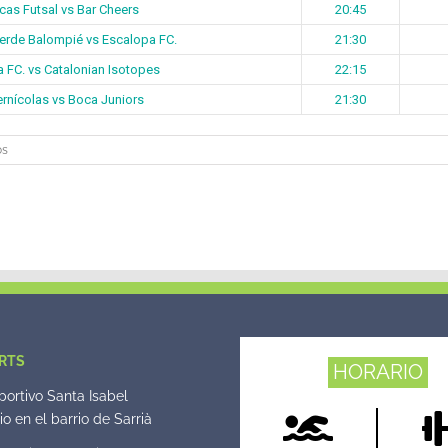
cas Futsal vs Bar Cheers
20:45
rde Balompié vs Escalopa FC.
21:30
a FC. vs Catalonian Isotopes
22:15
rnícolas vs Boca Juniors
21:30
en
os
Jornada
16
División
Plata
RTS
HORARIO
ortivo Santa Isabel
o en el barrio de Sarrià