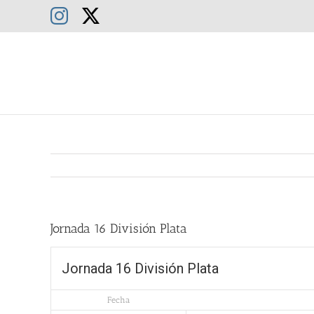
Saltar
Instagram
X
al
contenido
Jornada 16 División Plata
Jornada 16 División Plata
Fecha