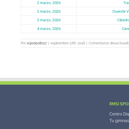
2 marzo, 2026
Tra
2 marzo, 2026
Duende Ve
2 marzo, 2026
Càtedr
4 marzo, 2026
Cave
Por
xojeda08017
|
septiembre 27th, 2018
|
Comentarios desactivad
RMSI SPO
Centro Dep
Tu gimnasi