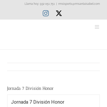
Saltar
Llama hoy: 932 051 751
|
rmsisports@rmsantaisabel.com
al
Instagram
X
contenido
Jornada 7 División Honor
Jornada 7 División Honor