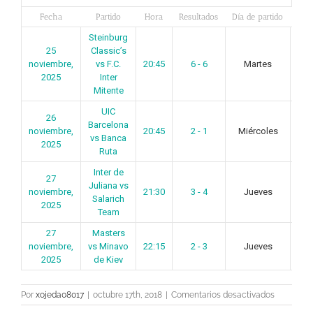
Fecha
Partido
Hora
Resultados
Día de partido
Esta
Steinburg
25
Classic’s
noviembre,
vs F.C.
20:45
6 - 6
Martes
-
2025
Inter
Mitente
UIC
26
Barcelona
noviembre,
20:45
2 - 1
Miércoles
-
vs Banca
2025
Ruta
Inter de
27
Juliana vs
noviembre,
21:30
3 - 4
Jueves
-
Salarich
2025
Team
27
Masters
noviembre,
vs Minavo
22:15
2 - 3
Jueves
-
2025
de Kiev
en
Por
xojeda08017
|
octubre 17th, 2018
|
Comentarios desactivados
Jornada