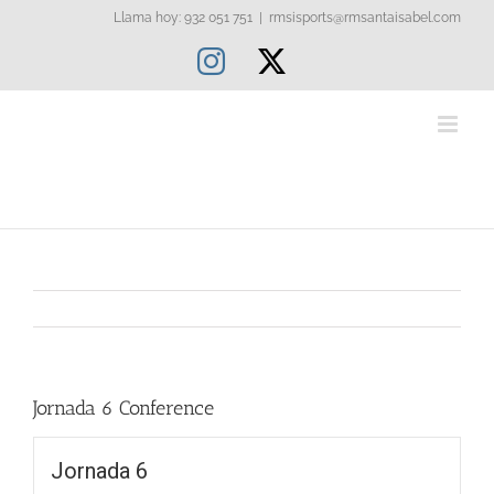
Saltar
Llama hoy: 932 051 751
|
rmsisports@rmsantaisabel.com
al
Instagram
X
contenido
Jornada 6 Conference
Jornada 6