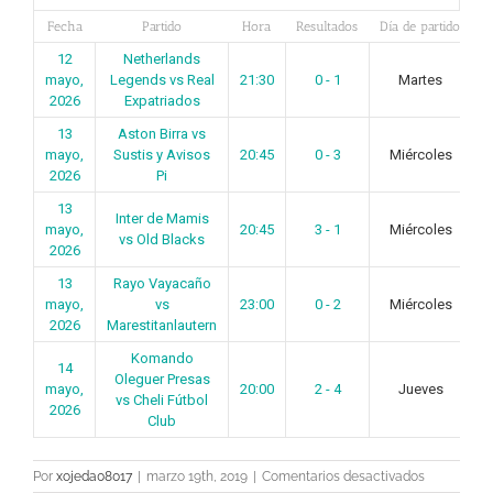
Fecha
Partido
Hora
Resultados
Día de partido
E
12
Netherlands
mayo,
Legends vs Real
21:30
0 - 1
Martes
2026
Expatriados
13
Aston Birra vs
mayo,
Sustis y Avisos
20:45
0 - 3
Miércoles
2026
Pi
13
Inter de Mamis
mayo,
20:45
3 - 1
Miércoles
vs Old Blacks
2026
13
Rayo Vayacaño
mayo,
vs
23:00
0 - 2
Miércoles
2026
Marestitanlautern
Komando
14
Oleguer Presas
mayo,
20:00
2 - 4
Jueves
vs Cheli Fútbol
2026
Club
en
Por
xojeda08017
|
marzo 19th, 2019
|
Comentarios desactivados