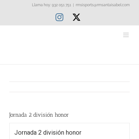
Saltar
Llama hoy: 932 051 751
|
rmsisports@rmsantaisabel.com
al
Instagram
X
contenido
Jornada 2 división honor
Jornada 2 división honor