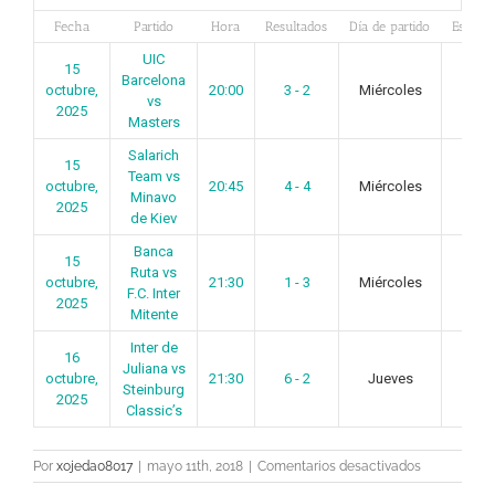
Fecha
Partido
Hora
Resultados
Día de partido
Estado
UIC
15
Barcelona
octubre,
20:00
3 - 2
Miércoles
-
vs
2025
Masters
Salarich
15
Team vs
octubre,
20:45
4 - 4
Miércoles
-
Minavo
2025
de Kiev
Banca
15
Ruta vs
octubre,
21:30
1 - 3
Miércoles
-
F.C. Inter
2025
Mitente
Inter de
16
Juliana vs
octubre,
21:30
6 - 2
Jueves
-
Steinburg
2025
Classic’s
en
Por
xojeda08017
|
mayo 11th, 2018
|
Comentarios desactivados
Jornada