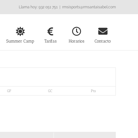
Llama hoy: 932 051 751
|
rmsisports@rmsantaisabel.com
Summer Camp
Tarifas
Horarios
Contacto
GF
GC
Pts