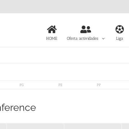
HOME
Oferta actividades
Liga
PG
PE
PP
nference