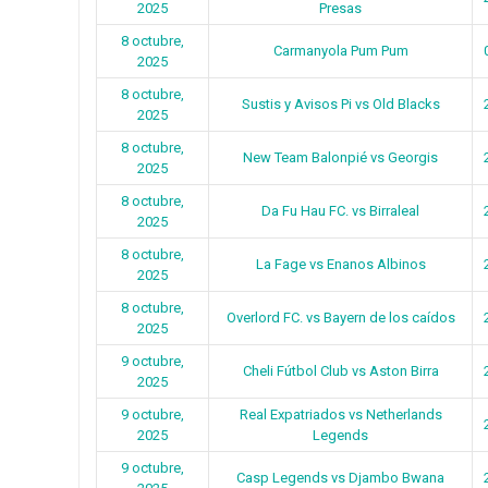
2025
Presas
8 octubre,
Carmanyola Pum Pum
2025
8 octubre,
Sustis y Avisos Pi vs Old Blacks
2025
8 octubre,
New Team Balonpié vs Georgis
2025
8 octubre,
Da Fu Hau FC. vs Birraleal
2025
8 octubre,
La Fage vs Enanos Albinos
2025
8 octubre,
Overlord FC. vs Bayern de los caídos
2025
9 octubre,
Cheli Fútbol Club vs Aston Birra
2025
9 octubre,
Real Expatriados vs Netherlands
2025
Legends
9 octubre,
Casp Legends vs Djambo Bwana