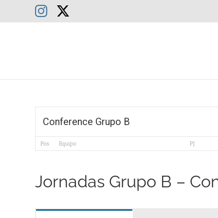
Saltar
Instagram
X
al
contenido
Conference Grupo B
Pos
Equipo
PJ
Jornadas Grupo B – Co