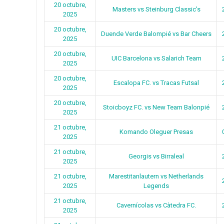
20 octubre,
Masters vs Steinburg Classic’s
2025
20 octubre,
Duende Verde Balompié vs Bar Cheers
2025
20 octubre,
UIC Barcelona vs Salarich Team
2025
20 octubre,
Escalopa FC. vs Tracas Futsal
2025
20 octubre,
Stoicboyz FC. vs New Team Balonpié
2025
21 octubre,
Komando Oleguer Presas
2025
21 octubre,
Georgis vs Birraleal
2025
21 octubre,
Marestitanlautern vs Netherlands
2025
Legends
21 octubre,
Cavernícolas vs Càtedra FC.
2025