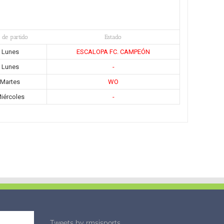
 de partido
Estado
Lunes
ESCALOPA FC. CAMPEÓN
Lunes
-
Martes
WO
iércoles
-
Tweets by rmsisports