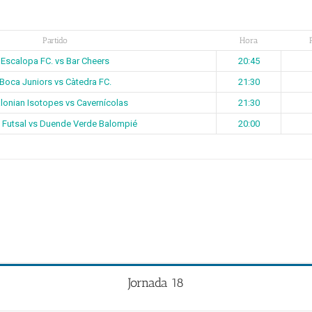
Partido
Hora
Escalopa FC. vs Bar Cheers
20:45
Boca Juniors vs Càtedra FC.
21:30
lonian Isotopes vs Cavernícolas
21:30
 Futsal vs Duende Verde Balompié
20:00
Jornada 18