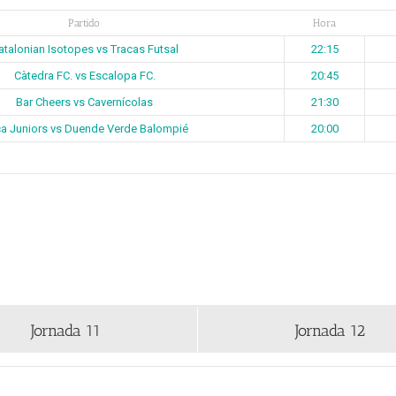
Partido
Hora
atalonian Isotopes vs Tracas Futsal
22:15
Càtedra FC. vs Escalopa FC.
20:45
Bar Cheers vs Cavernícolas
21:30
a Juniors vs Duende Verde Balompié
20:00
Jornada 11
Jornada 12