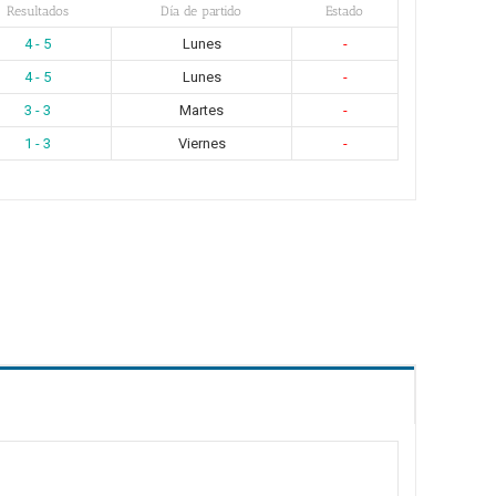
Resultados
Día de partido
Estado
4 - 5
Lunes
-
4 - 5
Lunes
-
3 - 3
Martes
-
1 - 3
Viernes
-