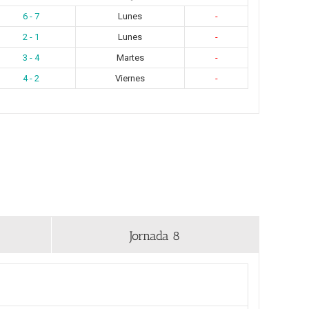
6 - 7
Lunes
-
2 - 1
Lunes
-
3 - 4
Martes
-
4 - 2
Viernes
-
Jornada 8