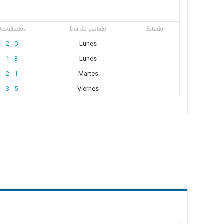
Resultados
Día de partido
Estado
2 - 0
Lunes
-
1 - 3
Lunes
-
2 - 1
Martes
-
3 - 5
Viernes
-