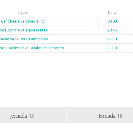
Partido
Hora
Bar Cheers vs Càtedra FC.
00:00
oca Juniors vs Tracas Futsal
20:45
scalopa FC. vs Cavernícolas
21:30
rde Balompié vs Catalonian Isotopes
21:30
Jornada 15
Jornada 16