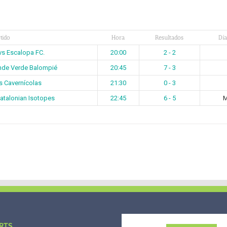
tido
Hora
Resultados
Día
vs Escalopa FC.
20:00
2 - 2
nde Verde Balompié
20:45
7 - 3
s Cavernícolas
21:30
0 - 3
atalonian Isotopes
22:45
6 - 5
M
RTS