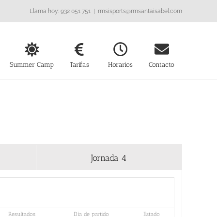
Llama hoy: 932 051 751
|
rmsisports@rmsantaisabel.com
Summer Camp
Tarifas
Horarios
Contacto
Jornada 4
Resultados
Día de partido
Estado