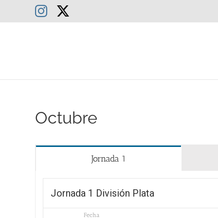
Saltar
Instagram
X
al
contenido
Octubre
Jornada 1
Jornada 1 División Plata
Fecha