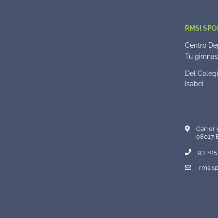
RMSI SPO
Centro Dep
Tu gimnasi
Del Colegi
Isabel
Carrer 
08017 
93 205 
rmsisp