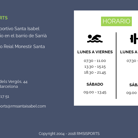
RTS
HORARIO
ortivo Santa Isabel
o en el barrio de Sarrià
o Reial Monestir Santa
LUNES A VIERNES
LUNES A
07.30 - 11.00
07.30 
13.30 - 15.15
18.30 - 21.45
dels Vergós, 44
SÁBADO
SÁB
Barcelona
09.00 - 13.45
09.00 
17 51
orts@rmsantaisabel.com
Copyright 2004 - 2018 RMSISPORTS