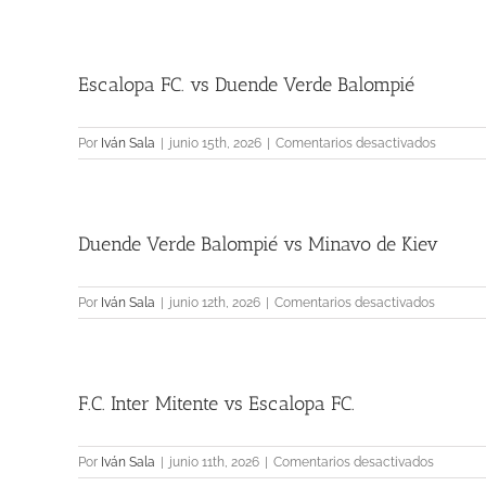
Banca
Ruta
vs
Salarich
Escalopa FC. vs Duende Verde Balompié
Team
en
Por
Iván Sala
|
junio 15th, 2026
|
Comentarios desactivados
Escalop
FC.
vs
Duende
Duende Verde Balompié vs Minavo de Kiev
Verde
Balompi
en
Por
Iván Sala
|
junio 12th, 2026
|
Comentarios desactivados
Duende
Verde
Balompi
vs
F.C. Inter Mitente vs Escalopa FC.
Minavo
de
Kiev
en
Por
Iván Sala
|
junio 11th, 2026
|
Comentarios desactivados
F.C.