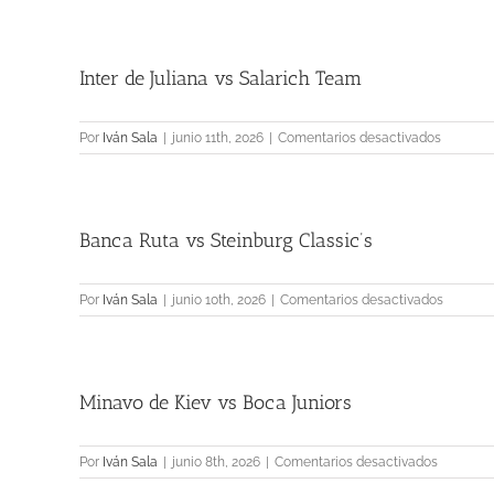
Inter
Mitente
vs
Inter de Juliana vs Salarich Team
Escalop
FC.
en
Por
Iván Sala
|
junio 11th, 2026
|
Comentarios desactivados
Inter
de
Juliana
vs
Banca Ruta vs Steinburg Classic’s
Salarich
Team
en
Por
Iván Sala
|
junio 10th, 2026
|
Comentarios desactivados
Banca
Ruta
vs
Steinbu
Minavo de Kiev vs Boca Juniors
Classic’s
en
Por
Iván Sala
|
junio 8th, 2026
|
Comentarios desactivados
Minavo