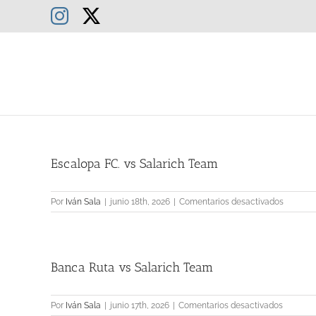
Saltar
Instagram
X
al
contenido
Escalopa FC. vs Salarich Team
en
Por
Iván Sala
|
junio 18th, 2026
|
Comentarios desactivados
Escalop
FC.
vs
Salarich
Banca Ruta vs Salarich Team
Team
en
Por
Iván Sala
|
junio 17th, 2026
|
Comentarios desactivados