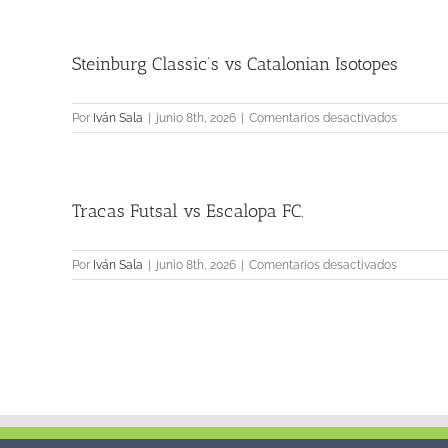
de
Kiev
vs
Steinburg Classic’s vs Catalonian Isotopes
Boca
Juniors
en
Por
Iván Sala
|
junio 8th, 2026
|
Comentarios desactivados
Steinbur
Classic’s
vs
Cataloni
Tracas Futsal vs Escalopa FC.
Isotopes
en
Por
Iván Sala
|
junio 8th, 2026
|
Comentarios desactivados
Tracas
Futsal
vs
Escalopa
FC.