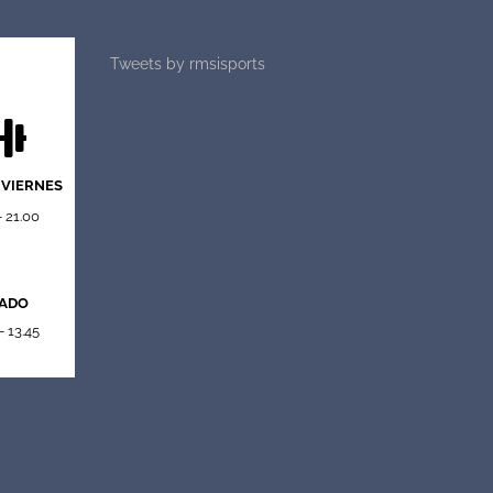
Tweets by rmsisports
 VIERNES
- 21.00
ADO
- 13.45