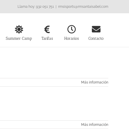
Llama hoy: 932 051 751
|
rmsisports@rmsantaisabel.com
Summer Camp
Tarifas
Horarios
Contacto
Más información
Más información