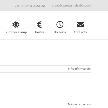
Llama hoy: 932 051 751
|
rmsisports@rmsantaisabel.com
Summer Camp
Tarifas
Horarios
Contacto
Más información
Más información