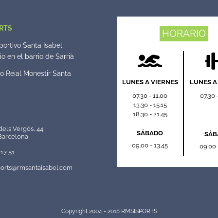
RTS
HORARIO
ortivo Santa Isabel
o en el barrio de Sarrià
o Reial Monestir Santa
LUNES A VIERNES
LUNES A
07.30 - 11.00
07.30 
13.30 - 15.15
18.30 - 21.45
dels Vergós, 44
SÁBADO
SÁB
Barcelona
09.00 - 13.45
09.00 
17 51
orts@rmsantaisabel.com
Copyright 2004 - 2018 RMSISPORTS