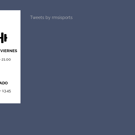
Tweets by rmsisports
 VIERNES
- 21.00
ADO
- 13.45