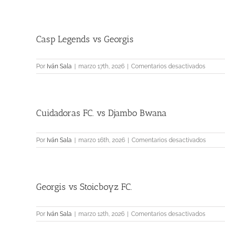
Birrale
vs
Da
Fu
Casp Legends vs Georgis
Hau
FC.
en
Por
Iván Sala
|
marzo 17th, 2026
|
Comentarios desactivados
Casp
Legen
vs
Georgi
Cuidadoras FC. vs Djambo Bwana
en
Por
Iván Sala
|
marzo 16th, 2026
|
Comentarios desactivados
Cuidad
FC.
vs
Djamb
Georgis vs Stoicboyz FC.
Bwana
en
Por
Iván Sala
|
marzo 12th, 2026
|
Comentarios desactivados
Georgi