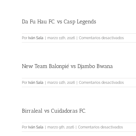
vs
Stoicb
FC.
Da Fu Hau FC. vs Casp Legends
en
Por
Iván Sala
|
marzo 11th, 2026
|
Comentarios desactivados
Da
Fu
Hau
FC.
New Team Balonpié vs Djambo Bwana
vs
Casp
Legen
en
Por
Iván Sala
|
marzo 11th, 2026
|
Comentarios desactivados
New
Team
Balonp
vs
Birraleal vs Cuidadoras FC.
Djamb
Bwana
en
Por
Iván Sala
|
marzo 9th, 2026
|
Comentarios desactivados
Birralea