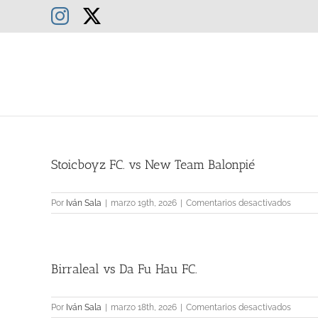
Saltar
Instagram
X
al
contenido
Stoicboyz FC. vs New Team Balonpié
en
Por
Iván Sala
|
marzo 19th, 2026
|
Comentarios desactivados
Stoicb
FC.
vs
New
Birraleal vs Da Fu Hau FC.
Team
Balonp
en
Por
Iván Sala
|
marzo 18th, 2026
|
Comentarios desactivados