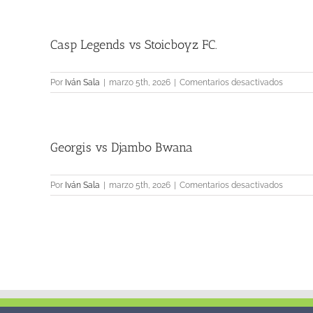
vs
Cuidad
FC.
Casp Legends vs Stoicboyz FC.
en
Por
Iván Sala
|
marzo 5th, 2026
|
Comentarios desactivados
Casp
Legend
vs
Stoicbo
Georgis vs Djambo Bwana
FC.
en
Por
Iván Sala
|
marzo 5th, 2026
|
Comentarios desactivados
Georgis
vs
Djambo
Bwana