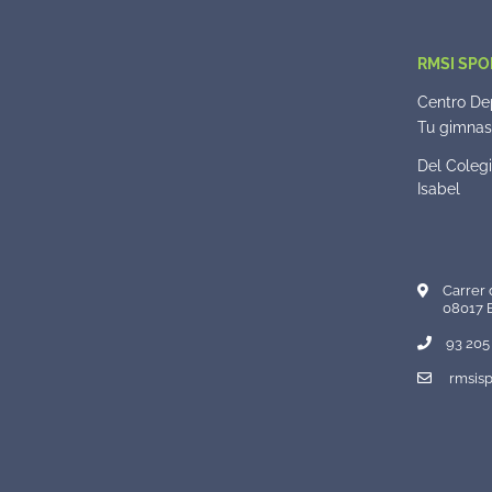
RMSI SPO
Centro Dep
Tu gimnasi
Del Colegi
Isabel
Carrer 
08017 
93 205 
rmsisp