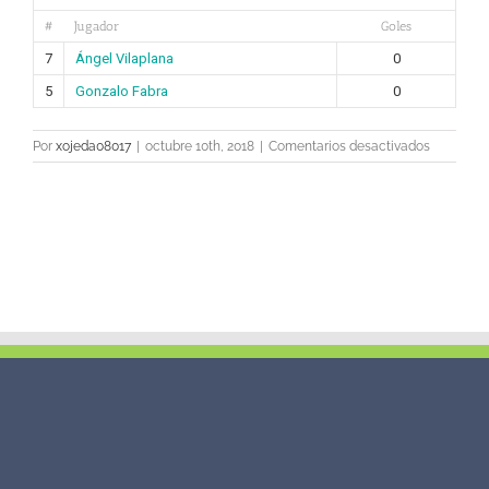
#
Jugador
Goles
7
Ángel Vilaplana
0
5
Gonzalo Fabra
0
en
Por
xojeda08017
|
octubre 10th, 2018
|
Comentarios desactivados
«Pichichi
0
BOLAS