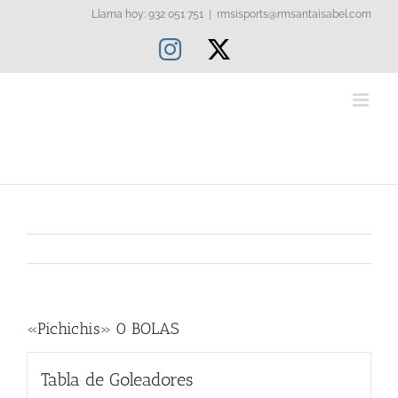
Saltar
Llama hoy: 932 051 751
|
rmsisports@rmsantaisabel.com
al
Instagram
X
contenido
«Pichichis» 0 BOLAS
Tabla de Goleadores