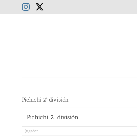
Saltar
Instagram
X
al
contenido
Pichichi 2º división
Pichichi 2º división
Jugador