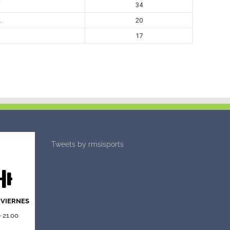
i
34
.
20
17
Tweets by rmsisports
 VIERNES
- 21.00