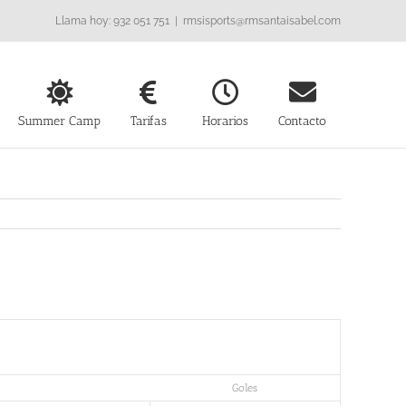
Llama hoy: 932 051 751
|
rmsisports@rmsantaisabel.com
Summer Camp
Tarifas
Horarios
Contacto
Goles