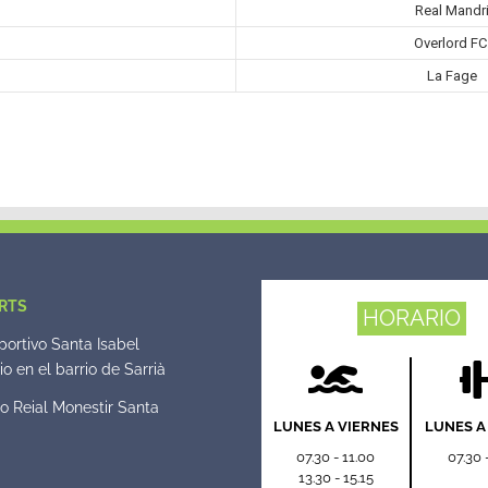
Real Mandr
Overlord FC
La Fage
RTS
HORARIO
ortivo Santa Isabel
o en el barrio de Sarrià
o Reial Monestir Santa
LUNES A VIERNES
LUNES A
07.30 - 11.00
07.30 
13.30 - 15.15