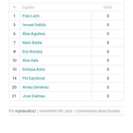
#
Jugador
Goles
1
Fran León
0
3
Ismael Gelida
0
6
Álex Aguilera
0
7
Marc Badia
0
8
Eric Bonany
0
10
Alex Sala
0
10
Enrique Astiz
0
14
Pol Sandoval
0
20
Arnau Giménez
0
21
Joan Dalmau
0
en
Por
xojeda08017
|
noviembre 6th, 2021
|
Comentarios desactivados
pichichi
fc
perchas