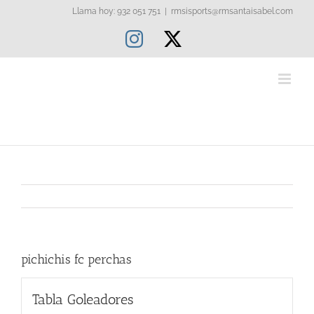
Saltar
Llama hoy: 932 051 751
|
rmsisports@rmsantaisabel.com
al
Instagram
X
contenido
pichichis fc perchas
Tabla Goleadores