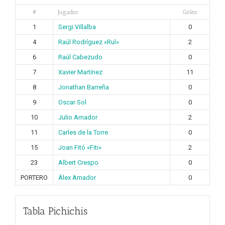
#
Jugador
Goles
1
Sergi Villalba
0
4
Raúl Rodríguez «Rul»
2
6
Raúl Cabezudo
0
7
Xavier Martínez
11
8
Jonathan Barreña
0
9
Oscar Sol
0
10
Julio Amador
2
11
Carles de la Torre
0
15
Joan Fitó «Fiti»
2
23
Albert Crespo
0
PORTERO
Álex Amador
0
Tabla Pichichis