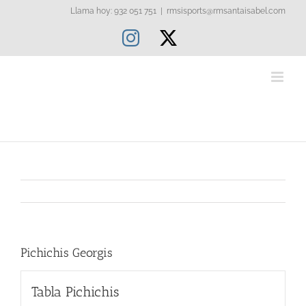
Saltar
Llama hoy: 932 051 751
|
rmsisports@rmsantaisabel.com
al
Instagram
X
contenido
Pichichis Georgis
Tabla Pichichis