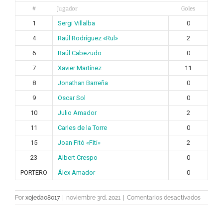
#
Jugador
Goles
1
Sergi Villalba
0
4
Raúl Rodríguez «Rul»
2
6
Raúl Cabezudo
0
7
Xavier Martínez
11
8
Jonathan Barreña
0
9
Oscar Sol
0
10
Julio Amador
2
11
Carles de la Torre
0
15
Joan Fitó «Fiti»
2
23
Albert Crespo
0
PORTERO
Álex Amador
0
en
Por
xojeda08017
|
noviembre 3rd, 2021
|
Comentarios desactivados
Pichichi
Georgis