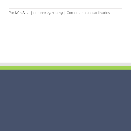
en
Por
Iván Sala
|
octubre 29th, 2019
|
Comentarios desactivados
«Pichichis»
GOLDEN
BOYS