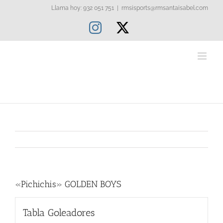
Saltar
Llama hoy: 932 051 751
|
rmsisports@rmsantaisabel.com
al
Instagram
X
contenido
«Pichichis» GOLDEN BOYS
Tabla Goleadores