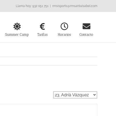
Llama hoy: 932 051 751
|
rmsisports@rmsantaisabel.com
Summer Camp
Tarifas
Horarios
Contacto