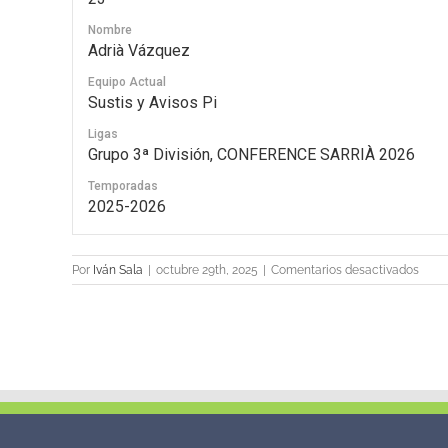
Nombre
Adrià Vázquez
Equipo Actual
Sustis y Avisos Pi
Ligas
Grupo 3ª División, CONFERENCE SARRIÀ 2026
Temporadas
2025-2026
en
Por
Iván Sala
|
octubre 29th, 2025
|
Comentarios desactivados
23
Adrià
Vázq