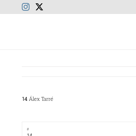
Saltar
Instagram
X
al
contenido
14
Álex Tarré
#
14