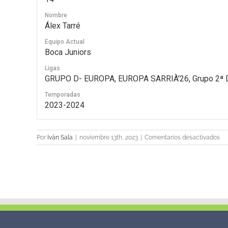
Nombre
Álex Tarré
Equipo Actual
Boca Juniors
Ligas
GRUPO D- EUROPA, EUROPA SARRIÀ'26, Grupo 2ª D
Temporadas
2023-2024
en
Por
Iván Sala
|
noviembre 13th, 2023
|
Comentarios desactivados
14
Ál
Tar