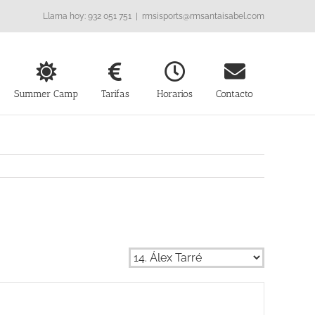
Llama hoy: 932 051 751
|
rmsisports@rmsantaisabel.com
Summer Camp
Tarifas
Horarios
Contacto