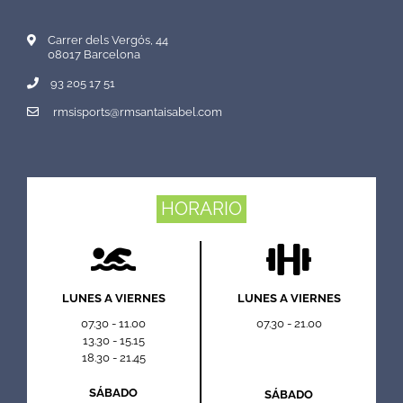
Carrer dels Vergós, 44
08017 Barcelona
93 205 17 51
rmsisports@rmsantaisabel.com
HORARIO
LUNES A VIERNES
LUNES A VIERNES
07.30 - 11.00
07.30 - 21.00
13.30 - 15.15
18.30 - 21.45
SÁBADO
SÁBADO