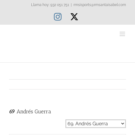
Saltar
Llama hoy: 932 051 751
|
rmsisports@rmsantaisabel.com
al
Instagram
X
contenido
69
Andrés Guerra