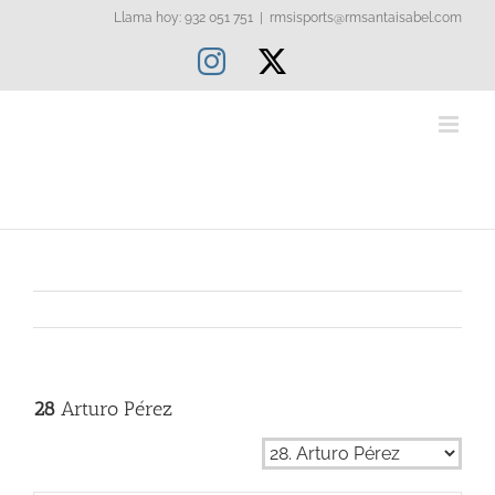
Saltar
Llama hoy: 932 051 751
|
rmsisports@rmsantaisabel.com
al
Instagram
X
contenido
28
Arturo Pérez