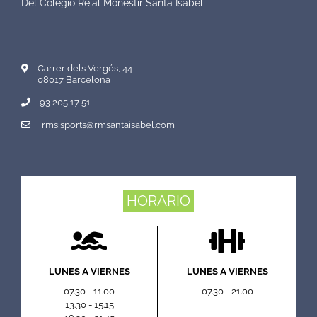
Del Colegio Reial Monestir Santa Isabel
Carrer dels Vergós, 44
08017 Barcelona
93 205 17 51
rmsisports@rmsantaisabel.com
HORARIO
LUNES A VIERNES
LUNES A VIERNES
07.30 - 11.00
07.30 - 21.00
13.30 - 15.15