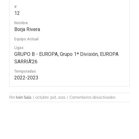
#
12
Nombre
Borja Rivera
Equipo Actual
Ligas
GRUPO B - EUROPA, Grupo 1ª División, EUROPA
SARRIÀ'26
Temporadas
2022-2023
en
Por
Iván Sala
|
octubre 31st, 2021
|
Comentarios desactivados
12
Borja
Rivera