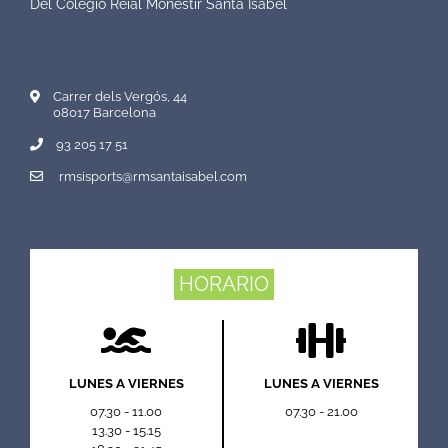
Del Colegio Reial Monestir Santa Isabel
Carrer dels Vergós, 44
08017 Barcelona
93 205 17 51
rmsisports@rmsantaisabel.com
HORARIO
LUNES A VIERNES
LUNES A VIERNES
07.30 - 11.00
07.30 - 21.00
13.30 - 15.15