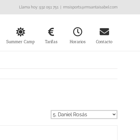
Llama hoy: 932 051 751
|
rmsisports@rmsantaisabel.com
Summer Camp
Tarifas
Horarios
Contacto