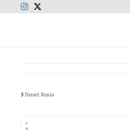
Saltar
Instagram
X
al
contenido
5
Daniel Rosás
#
5