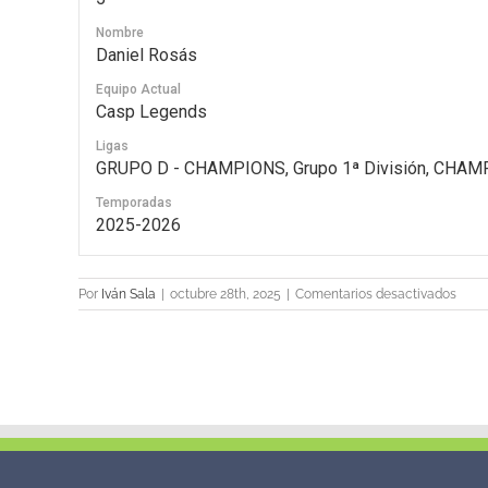
Nombre
Daniel Rosás
Equipo Actual
Casp Legends
Ligas
GRUPO D - CHAMPIONS, Grupo 1ª División, CHAM
Temporadas
2025-2026
en
Por
Iván Sala
|
octubre 28th, 2025
|
Comentarios desactivados
5
Danie
Rosá