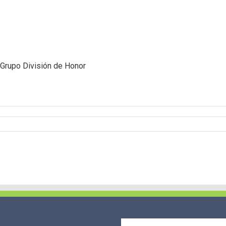
upo División de Honor
vid
ragaya