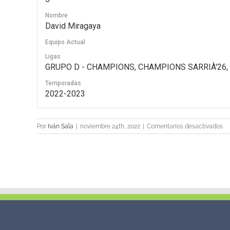
Nombre
David Miragaya
Equipo Actual
Ligas
GRUPO D - CHAMPIONS, CHAMPIONS SARRIÀ'26, Gr
Temporadas
2022-2023
en
Por
Iván Sala
|
noviembre 24th, 2022
|
Comentarios desactivados
5
Da
Mi