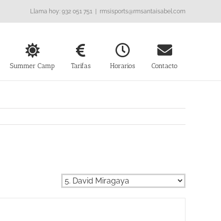
Llama hoy: 932 051 751
|
rmsisports@rmsantaisabel.com
Summer Camp
Tarifas
Horarios
Contacto