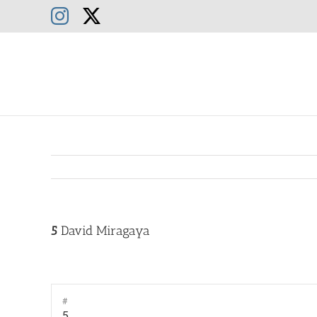
Saltar
Instagram
X
al
contenido
5
David Miragaya
#
5