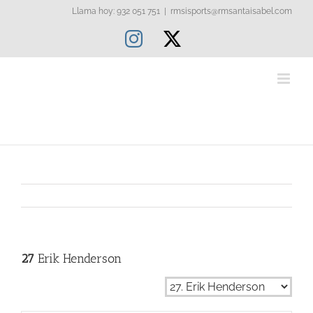
Saltar
Llama hoy: 932 051 751
|
rmsisports@rmsantaisabel.com
al
Instagram
X
contenido
27
Erik Henderson