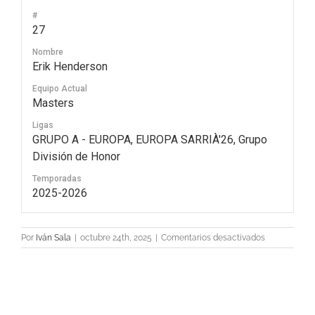
#
27
Nombre
Erik Henderson
Equipo Actual
Masters
Ligas
GRUPO A - EUROPA, EUROPA SARRIÀ'26, Grupo
División de Honor
Temporadas
2025-2026
en
Por
Iván Sala
|
octubre 24th, 2025
|
Comentarios desactivados
27
Erik
Henderson