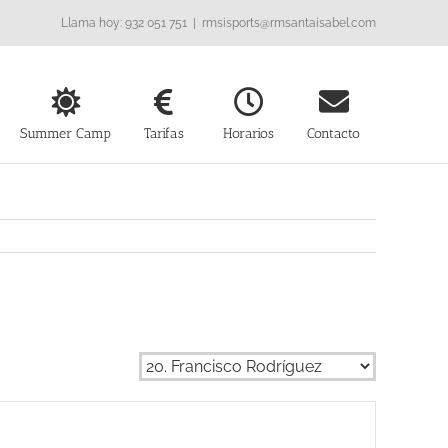
Llama hoy: 932 051 751
|
rmsisports@rmsantaisabel.com
Summer Camp
Tarifas
Horarios
Contacto