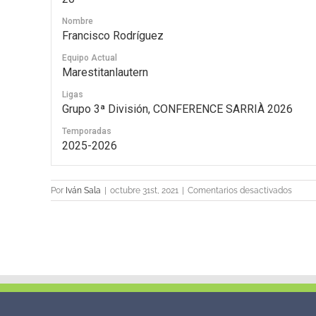
Nombre
Francisco Rodríguez
Equipo Actual
Marestitanlautern
Ligas
Grupo 3ª División, CONFERENCE SARRIÀ 2026
Temporadas
2025-2026
en
Por
Iván Sala
|
octubre 31st, 2021
|
Comentarios desactivados
20
Franc
Rodrí