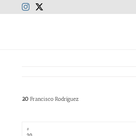
Saltar
Instagram
X
al
contenido
20
Francisco Rodríguez
#
20