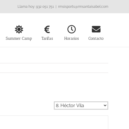
Llama hoy: 932 051 751
|
rmsisports@rmsantaisabel.com
Summer Camp
Tarifas
Horarios
Contacto