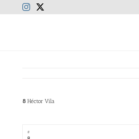
Saltar
Instagram
X
al
contenido
8
Héctor Vila
#
8