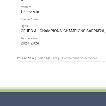
Nombre
Héctor Vila
Equipo Actual
Ligas
GRUPO A - CHAMPIONS, CHAMPIONS SARRIÀ'26, Gr
Temporadas
2023-2024
en
Por
Iván Sala
|
marzo 25th, 2024
|
Comentarios desactivados
8
Héctor
Vila