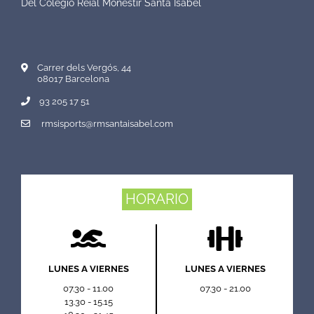
Del Colegio Reial Monestir Santa Isabel
Carrer dels Vergós, 44
08017 Barcelona
93 205 17 51
rmsisports@rmsantaisabel.com
HORARIO
LUNES A VIERNES
LUNES A VIERNES
07.30 - 11.00
07.30 - 21.00
13.30 - 15.15