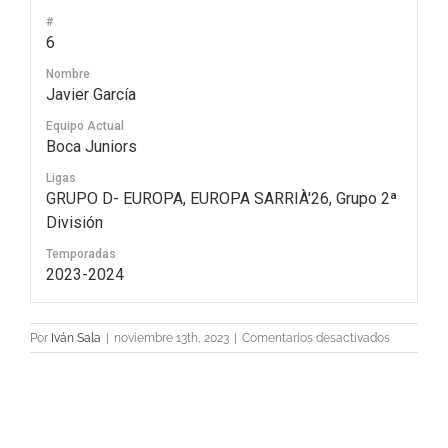
#
6
Nombre
Javier García
Equipo Actual
Boca Juniors
Ligas
GRUPO D- EUROPA, EUROPA SARRIÀ'26, Grupo 2ª
División
Temporadas
2023-2024
en
Por
Iván Sala
|
noviembre 13th, 2023
|
Comentarios desactivados
6
Javier
García