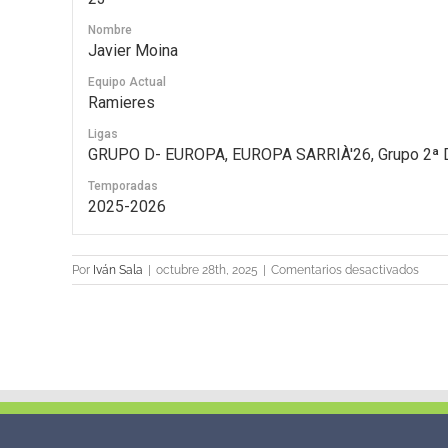
Nombre
Javier Moina
Equipo Actual
Ramieres
Ligas
GRUPO D- EUROPA, EUROPA SARRIÀ'26, Grupo 2ª D
Temporadas
2025-2026
en
Por
Iván Sala
|
octubre 28th, 2025
|
Comentarios desactivados
23
Javie
Moin