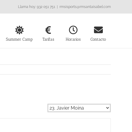
Llama hoy: 932 051 751
|
rmsisports@rmsantaisabel.com
Summer Camp
Tarifas
Horarios
Contacto