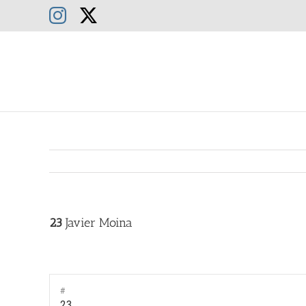
Saltar
Instagram
X
al
contenido
23
Javier Moina
#
23