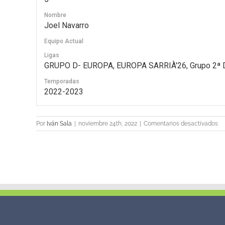
Nombre
Joel Navarro
Equipo Actual
Ligas
GRUPO D- EUROPA, EUROPA SARRIÀ'26, Grupo 2ª D
Temporadas
2022-2023
en
Por
Iván Sala
|
noviembre 24th, 2022
|
Comentarios desactivados
5
Jo
Na