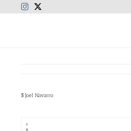
Saltar
Instagram
X
al
contenido
5
Joel Navarro
#
5