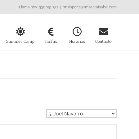
Llama hoy: 932 051 751
|
rmsisports@rmsantaisabel.com
Summer Camp
Tarifas
Horarios
Contacto