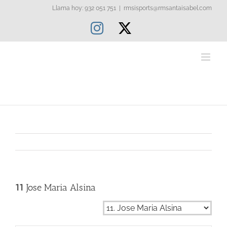
Saltar
Llama hoy: 932 051 751
|
rmsisports@rmsantaisabel.com
al
Instagram
X
contenido
11
Jose Maria Alsina