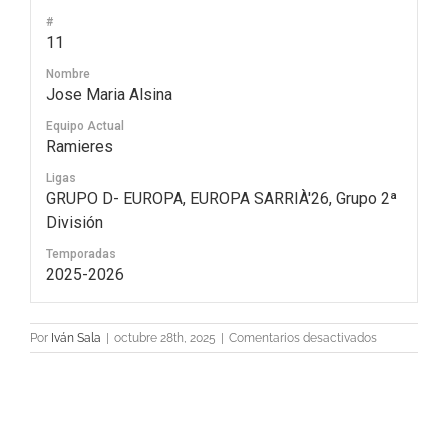
#
11
Nombre
Jose Maria Alsina
Equipo Actual
Ramieres
Ligas
GRUPO D- EUROPA, EUROPA SARRIÀ'26, Grupo 2ª
División
Temporadas
2025-2026
en
Por
Iván Sala
|
octubre 28th, 2025
|
Comentarios desactivados
11
Jose
Maria
Alsina