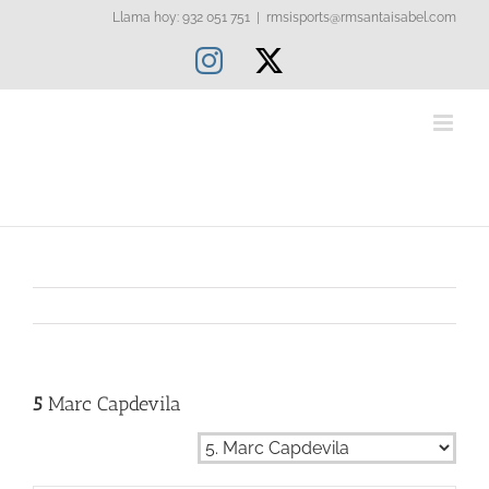
Saltar
Llama hoy: 932 051 751
|
rmsisports@rmsantaisabel.com
al
Instagram
X
contenido
5
Marc Capdevila