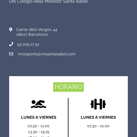
Del Colegio Reial Monestir Santa Isabel
Carrer dels Vergós, 44
08017 Barcelona
93 205 17 51
rmsisports@rmsantaisabel.com
HORARIO
LUNES A VIERNES
LUNES A VIERNES
07.30 - 11.00
07.30 - 21.00
13.30 - 15.15