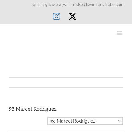
Saltar
Llama hoy: 932 051 751
|
rmsisports@rmsantaisabel.com
al
Instagram
X
contenido
93
Marcel Rodríguez