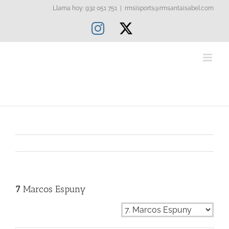
Saltar
Llama hoy: 932 051 751
|
rmsisports@rmsantaisabel.com
al
Instagram
X
contenido
7
Marcos Espuny