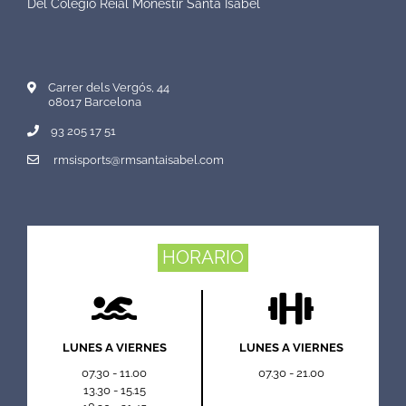
Del Colegio Reial Monestir Santa Isabel
Carrer dels Vergós, 44
08017 Barcelona
93 205 17 51
rmsisports@rmsantaisabel.com
HORARIO
LUNES A VIERNES
LUNES A VIERNES
07.30 - 11.00
07.30 - 21.00
13.30 - 15.15