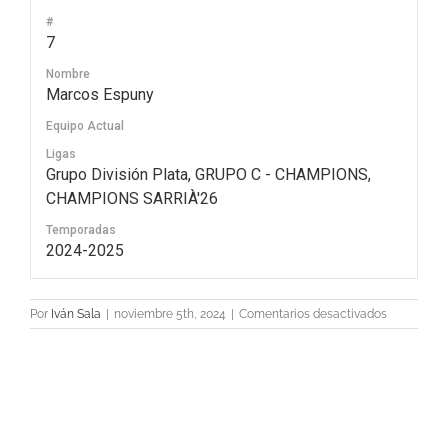
#
7
Nombre
Marcos Espuny
Equipo Actual
Ligas
Grupo División Plata, GRUPO C - CHAMPIONS,
CHAMPIONS SARRIÀ'26
Temporadas
2024-2025
en
Por
Iván Sala
|
noviembre 5th, 2024
|
Comentarios desactivados
7
Marcos
Espuny