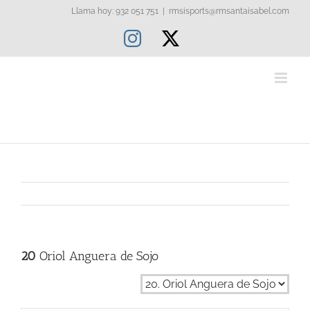
Saltar
Llama hoy: 932 051 751
|
rmsisports@rmsantaisabel.com
al
Instagram
X
contenido
20
Oriol Anguera de Sojo