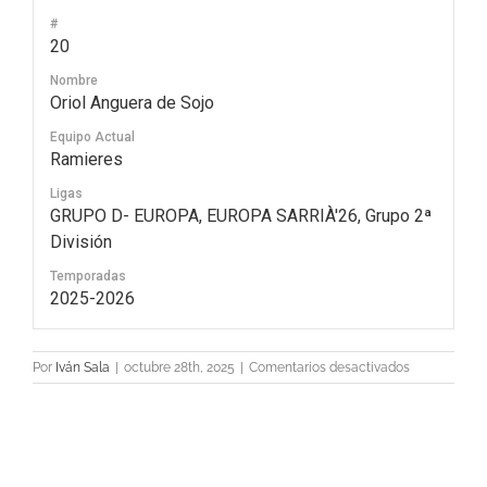
#
20
Nombre
Oriol Anguera de Sojo
Equipo Actual
Ramieres
Ligas
GRUPO D- EUROPA, EUROPA SARRIÀ'26, Grupo 2ª
División
Temporadas
2025-2026
en
Por
Iván Sala
|
octubre 28th, 2025
|
Comentarios desactivados
20
Oriol
Anguera
de
Sojo