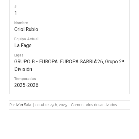
#
1
Nombre
Oriol Rubio
Equipo Actual
La Fage
Ligas
GRUPO B - EUROPA, EUROPA SARRIÀ'26, Grupo 2ª
División
Temporadas
2025-2026
en
Por
Iván Sala
|
octubre 29th, 2025
|
Comentarios desactivados
1
Oriol
Rubio