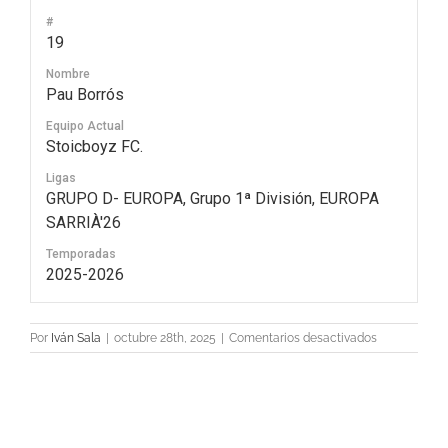
#
19
Nombre
Pau Borrós
Equipo Actual
Stoicboyz FC.
Ligas
GRUPO D- EUROPA, Grupo 1ª División, EUROPA
SARRIÀ'26
Temporadas
2025-2026
en
Por
Iván Sala
|
octubre 28th, 2025
|
Comentarios desactivados
19
Pau
Borrós