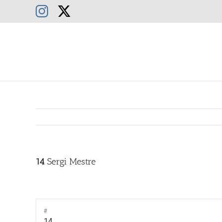
Saltar
Instagram
X
al
contenido
14
Sergi Mestre
#
14