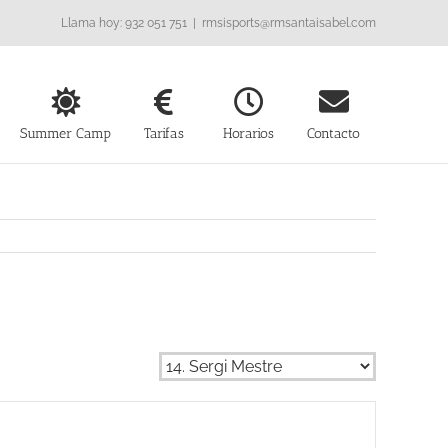
Llama hoy: 932 051 751
|
rmsisports@rmsantaisabel.com
Summer Camp
Tarifas
Horarios
Contacto