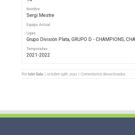
Nombre
Sergi Mestre
Equipo Actual
Ligas
Grupo División Plata, GRUPO D - CHAMPIONS, C
Temporadas
2021-2022
en
Por
Iván Sala
|
octubre 19th, 2021
|
Comentarios desactivados
14
Sergi
Mestr