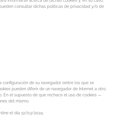
para informarse acerca de dichas cookies y, en su caso,
 pueden consultar dichas políticas de privacidad y/o de
la configuración de su navegador (entre los que se
ookies pueden diferir de un navegador de Internet a otro.
ndo. En el supuesto de que rechace el uso de cookies —
iones del mismo.
line el día 12/03/2024.