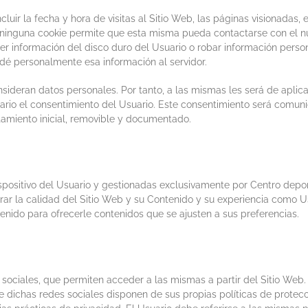
uir la fecha y hora de visitas al Sitio Web, las páginas visionadas, e
 ninguna cookie permite que esta misma pueda contactarse con el nú
r información del disco duro del Usuario o robar información person
 dé personalmente esa información al servidor.
sideran datos personales. Por tanto, a las mismas les será de aplica
sario el consentimiento del Usuario. Este consentimiento será comuni
atamiento inicial, removible y documentado.
spositivo del Usuario y gestionadas exclusivamente por
Centro depor
r la calidad del Sitio Web y su Contenido y su experiencia como Us
enido para ofrecerle contenidos que se ajusten a sus preferencias.
sociales, que permiten acceder a las mismas a partir del Sitio Web.
e dichas redes sociales disponen de sus propias políticas de protec