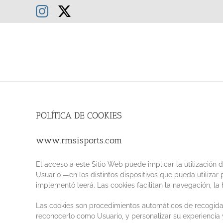
Saltar
Instagram
X
al
contenido
POLÍTICA DE COOKIES
www.rmsisports.com
El acceso a este Sitio Web puede implicar la utilizació
Usuario —en los distintos dispositivos que pueda utiliza
implementó leerá. Las cookies facilitan la navegación, l
Las cookies son procedimientos automáticos de recogida de
reconocerlo como Usuario, y personalizar su experiencia y