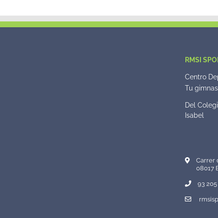
RMSI SPO
Centro Dep
Tu gimnasi
Del Colegi
Isabel
Carrer 
08017 
93 205 
rmsisp