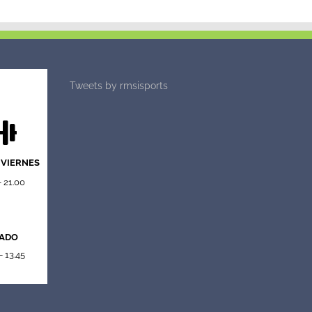
Tweets by rmsisports
 VIERNES
- 21.00
ADO
- 13.45