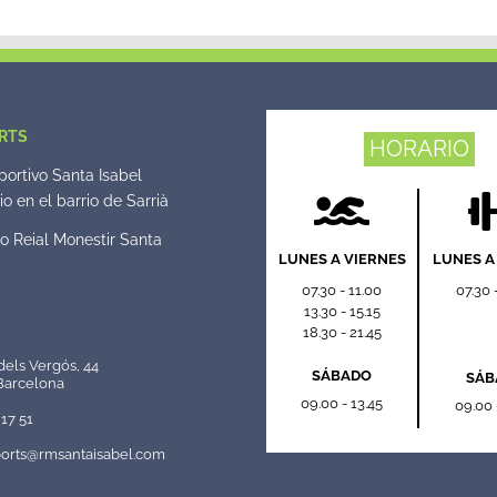
RTS
HORARIO
ortivo Santa Isabel
o en el barrio de Sarrià
o Reial Monestir Santa
LUNES A VIERNES
LUNES A
07.30 - 11.00
07.30 
13.30 - 15.15
18.30 - 21.45
dels Vergós, 44
SÁBADO
SÁB
Barcelona
09.00 - 13.45
09.00 
17 51
orts@rmsantaisabel.com