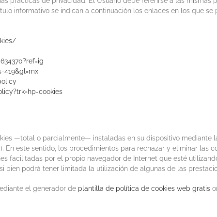
ias prácticas de privacidad. El Usuario debe referirse a las mismas 
tulo informativo se indican a continuación los enlaces en los que se
kies/
634370?ref=ig
es-419&gl=mx
policy
licy?trk=hp-cookies
ookies —total o parcialmente— instaladas en su dispositivo mediante 
). En este sentido, los procedimientos para rechazar y eliminar las c
es facilitadas por el propio navegador de Internet que esté utiliza
i bien podrá tener limitada la utilización de algunas de las prestac
mediante el generador de
plantilla de política de cookies web gratis
on