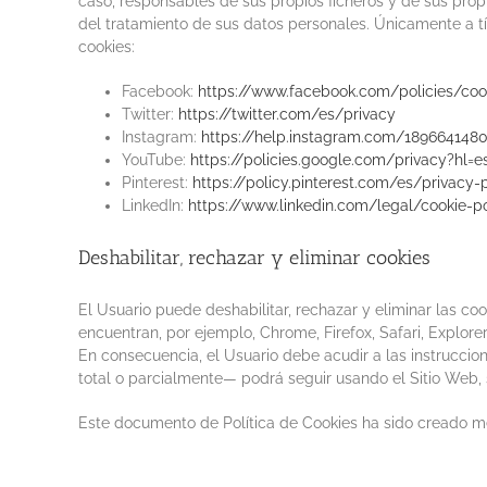
caso, responsables de sus propios ficheros y de sus prop
del tratamiento de sus datos personales. Únicamente a tí
cookies:
Facebook:
https://www.facebook.com/policies/coo
Twitter:
https://twitter.com/es/privacy
Instagram:
https://help.instagram.com/1896641480
YouTube:
https://policies.google.com/privacy?hl=
Pinterest:
https://policy.pinterest.com/es/privacy-
LinkedIn:
https://www.linkedin.com/legal/cookie-po
Deshabilitar, rechazar y eliminar cookies
El Usuario puede deshabilitar, rechazar y eliminar las c
encuentran, por ejemplo, Chrome, Firefox, Safari, Explorer
En consecuencia, el Usuario debe acudir a las instruccion
total o parcialmente— podrá seguir usando el Sitio Web, s
Este documento de Política de Cookies ha sido creado 