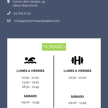
Carrer dels Vergós, 44
08017 Barcelona
93 205 17 51
rmsisports@rmsantaisabel.com
HORARIO
LUNES A VIERNES
LUNES A VIERNES
07.30 - 11.00
07.30 - 21.00
13.30 - 15.15
18.30 - 21.45
SÁBADO
SÁBADO
09.00 - 13.45
09.00 - 13.45