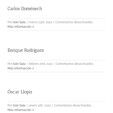
Carlos Doménech
en
Por
Iván Sala
|
marzo 23rd, 2022
|
Comentarios desactivados
Carlos
Más información
Doménech
Enrique Rodríguez
en
Por
Iván Sala
|
febrero 2nd, 2022
|
Comentarios desactivados
Enrique
Más información
Rodríguez
Óscar Llopis
en
Por
Iván Sala
|
enero 11th, 2022
|
Comentarios desactivados
Óscar
Más información