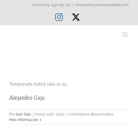
Saltar
Llama hoy: 932 051 751
|
rmsisports@rmsantaisabel.com
al
Instagram
X
contenido
Temporada futbol sala 21-22
Alejandro Gaju
en
Por
Iván Sala
|
marzo 25th, 2022
|
Comentarios desactivados
Alejandro
Más información
Gaju