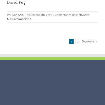
David Rey
en
Por
Iván Sala
|
diciembre 9th, 2021
|
Comentarios desactivados
David
Más información
Rey
1
2
Siguiente