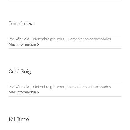
Llopis
Toni García
en
Por
Iván Sala
|
diciembre 9th, 2021
|
Comentarios desactivados
Toni
Más información
García
Oriol Roig
en
Por
Iván Sala
|
diciembre 9th, 2021
|
Comentarios desactivados
Oriol
Más información
Roig
Nil Turró