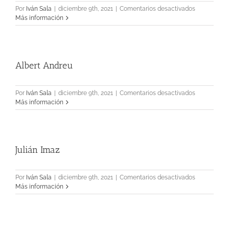
en
Por
Iván Sala
|
diciembre 9th, 2021
|
Comentarios desactivados
Nil
Más información
Turró
Albert Andreu
en
Por
Iván Sala
|
diciembre 9th, 2021
|
Comentarios desactivados
Albert
Más información
Andreu
Julián Imaz
en
Por
Iván Sala
|
diciembre 9th, 2021
|
Comentarios desactivados
Julián
Más información
Imaz