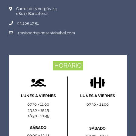
Carrer dels Vergós, 44
08017 Barcelona
93 205 17 51
rmsisports@rmsantaisabel.com
HORARIO
LUNES A VIERNES
LUNES A VIERNES
07.30 - 11.00
07.30 - 21.00
13.30 - 15.15
18.30 - 21.45
SÁBADO
SÁBADO
09.00 - 13.45
09.00 - 13.45