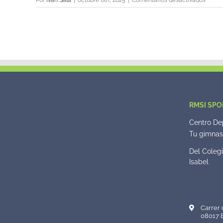
Rayo
Vayac
RMSI SPO
Centro Dep
Tu gimnasi
Del Colegi
Isabel
Carrer 
08017 