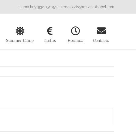
Llama hoy: 932 051 751
|
rmsisports@rmsantaisabel.com
Summer Camp
Tarifas
Horarios
Contacto