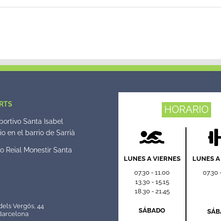
año
RTS
HORARIO
ortivo Santa Isabel
o en el barrio de Sarrià
o Reial Monestir Santa
LUNES A VIERNES
LUNES A
07.30 - 11.00
07.30 
13.30 - 15.15
18.30 - 21.45
dels Vergós, 44
SÁBADO
SÁB
Barcelona