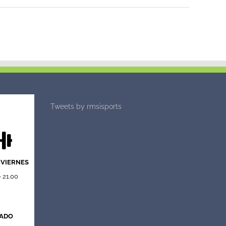
Tweets by rmsisports
 VIERNES
- 21.00
ADO