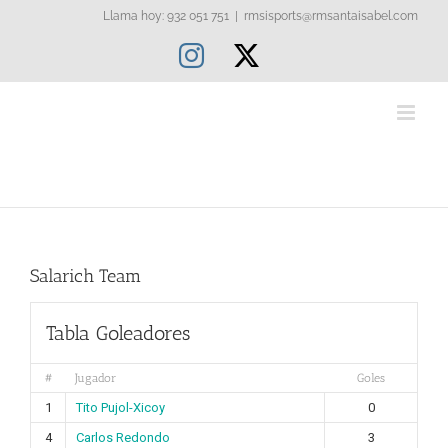
Saltar
Llama hoy: 932 051 751
|
rmsisports@rmsantaisabel.com
al
Instagram
X
contenido
Salarich Team
Tabla Goleadores
#
Jugador
Goles
1
Tito Pujol-Xicoy
0
4
Carlos Redondo
3