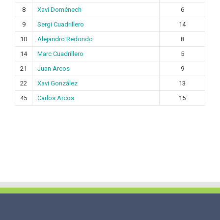
8
Xavi Doménech
6
9
Sergi Cuadrillero
14
10
Alejandro Redondo
8
14
Marc Cuadrillero
5
21
Juan Arcos
9
22
Xavi González
13
45
Carlos Arcos
15