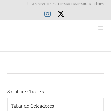
Saltar
Llama hoy: 932 051 751
|
rmsisports@rmsantaisabel.com
al
Instagram
X
contenido
Steinburg Classic’s
Tabla de Goleadores