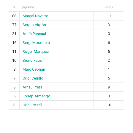
#
Jugador
Goles
88
Marçal Navarro
11
77
Sergio Virgós
3
21
Adrià Pascual
0
16
Sergi Mosquera
6
11
Roger Marquez
5
10
Bruno Faus
2
8
Marc Cebrián
1
7
Oriol Cerrillo
5
6
Arnau Prats
9
5
Josep Armengol
3
3
Oriol Rosell
10