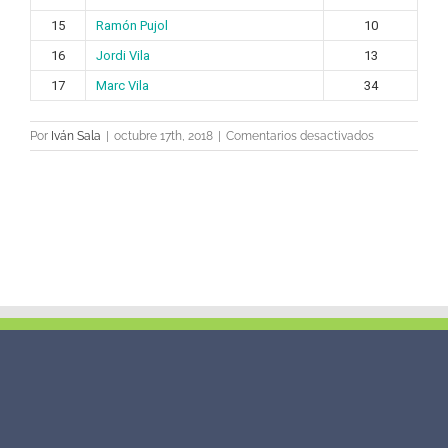
15
Ramón Pujol
10
16
Jordi Vila
13
17
Marc Vila
34
en
Por
Iván Sala
|
octubre 17th, 2018
|
Comentarios desactivados
«Pichichis»
Netherlands
Legends