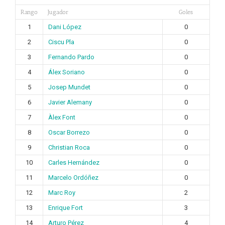
Rango
Jugador
Goles
1
Dani López
0
2
Ciscu Pla
0
3
Fernando Pardo
0
4
Álex Soriano
0
5
Josep Mundet
0
6
Javier Alemany
0
7
Àlex Font
0
8
Oscar Borrezo
0
9
Christian Roca
0
10
Carles Hernández
0
11
Marcelo Ordóñez
0
12
Marc Roy
2
13
Enrique Fort
3
14
Arturo Pérez
4