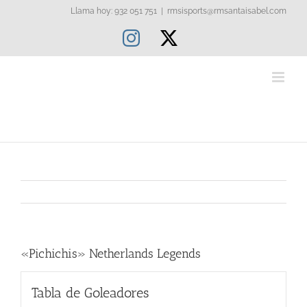
Saltar
Llama hoy: 932 051 751
|
rmsisports@rmsantaisabel.com
al
Instagram
X
contenido
«Pichichis» Netherlands Legends
Tabla de Goleadores