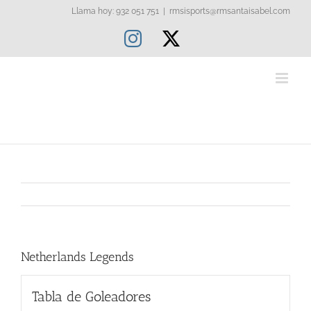
Saltar
Llama hoy: 932 051 751
|
rmsisports@rmsantaisabel.com
al
Instagram
X
contenido
Netherlands Legends
Tabla de Goleadores