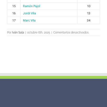
15
Ramón Pujol
10
16
Jordi Vila
13
17
Marc Vila
34
en
Por
Iván Sala
|
octubre 6th, 2025
|
Comentarios desactivados
Netherlands
Legends