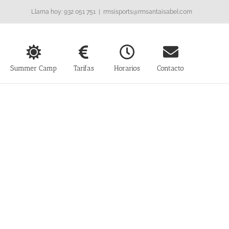
Llama hoy: 932 051 751
|
rmsisports@rmsantaisabel.com
Summer Camp
Tarifas
Horarios
Contacto